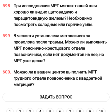
598.
При исследовании МРТ мягких тканей шеи
хорошо ли видно щитовидную и
паращитовидную железы? Необходимо
посмотреть холодные или горячие узлы.
599.
В челюсти установлена металлическая
проволока после травмы. Можно ли выполнить
МРТ пояснично-крестцового отдела
позвоночника, если нет документов на нее, но
МРТ уже делал?
600.
Можно ли в вашем центре выполнить МРТ
грудного отдела позвоночника с квадратной
матрицей?
ЗАДАТЬ ВОПРОС
1
2
3
4
5
6
7
8
9
10