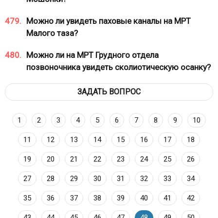
479.
Можно ли увидеть паховые каналы на МРТ
Малого таза?
480.
Можно ли на МРТ Грудного отдела
позвоночника увидеть сколиотическую осанку?
ЗАДАТЬ ВОПРОС
1
2
3
4
5
6
7
8
9
10
11
12
13
14
15
16
17
18
19
20
21
22
23
24
25
26
27
28
29
30
31
32
33
34
35
36
37
38
39
40
41
42
43
44
45
46
47
48
49
50