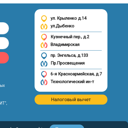
ул. Крыленко д.14
ул.Дыбенко
Кузнечный пер., д.2
Владимирская
пр. Энгельса, д.133
Пр.Просвещения
6-я Красноармейская, д.7
Технологический ин-т
ных
Налоговый вычет
ИТ",