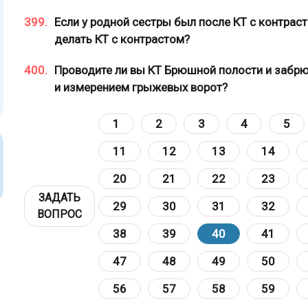
399.
Если у родной сестры был после КТ с контрас
делать КТ с контрастом?
400.
Проводите ли вы КТ Брюшной полости и забрю
и измерением грыжевых ворот?
1
2
3
4
5
11
12
13
14
20
21
22
23
ЗАДАТЬ
29
30
31
32
ВОПРОС
38
39
40
41
47
48
49
50
56
57
58
59