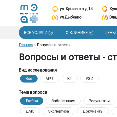
ул. Крыленко д.14
Кузн
ул.Дыбенко
Вла
ВСЕ УСЛУГИ
О КЛИНИКЕ
ЦЕНЫ
Главная
Вопросы и ответы
Вопросы и ответы - с
Вид исследования
Все
МРТ
КТ
УЗИ
Тема вопроса
Любая
Заболевания
Результаты
ДМС
Экспертиза
Документы