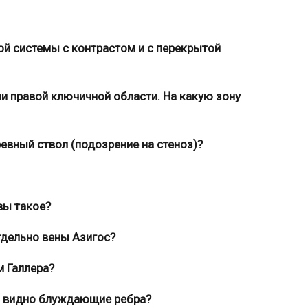
й системы с контрастом и с перекрытой
ни правой ключичной области. На какую зону
ревный ствол (подозрение на стеноз)?
вы такое?
тдельно вены Азигос?
м Галлера?
ки видно блуждающие ребра?