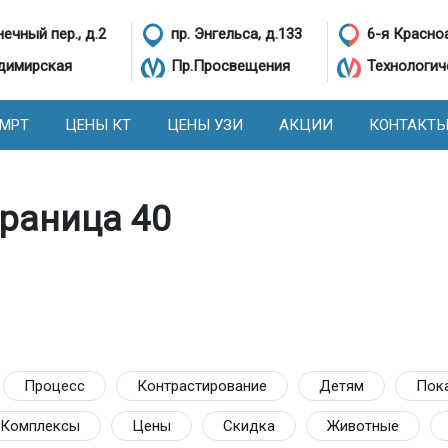
ечный пер., д.2
пр. Энгельса, д.133
6-я Красно
димирская
Пр.Просвещения
Технологич
 МРТ
ЦЕНЫ КТ
ЦЕНЫ УЗИ
АКЦИИ
КОНТАКТ
траница 40
Процесс
Контрастирование
Детям
Пок
Комплексы
Цены
Скидка
Животные