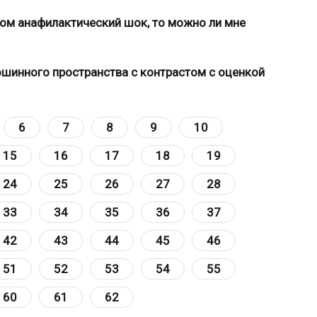
том анафилактический шок, то можно ли мне
шинного пространства с контрастом с оценкой
6
7
8
9
10
15
16
17
18
19
24
25
26
27
28
33
34
35
36
37
42
43
44
45
46
51
52
53
54
55
60
61
62