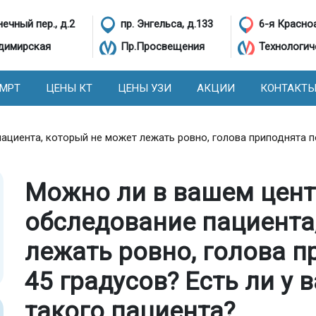
ечный пер., д.2
пр. Энгельса, д.133
6-я Красно
димирская
Пр.Просвещения
Технологич
 МРТ
ЦЕНЫ КТ
ЦЕНЫ УЗИ
АКЦИИ
КОНТАКТ
циента, который не может лежать ровно, голова приподнята по
Можно ли в вашем цент
обследование пациента
лежать ровно, голова п
45 градусов? Есть ли у 
такого пациента?