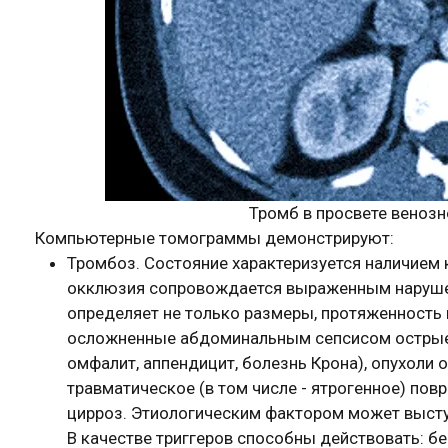
Тромб в просвете венозн
Компьютерные томограммы демонстрируют:
Тромбоз. Состояние характеризуется наличием к
окклюзия сопровождается выраженным наруше
определяет не только размеры, протяженность 
осложненные абдоминальным сепсисом острые 
омфалит, аппендицит, болезнь Крона), опухоли 
травматическое (в том числе - ятрогенное) пов
цирроз. Этиологическим фактором может высту
В качестве триггеров способны действовать: б