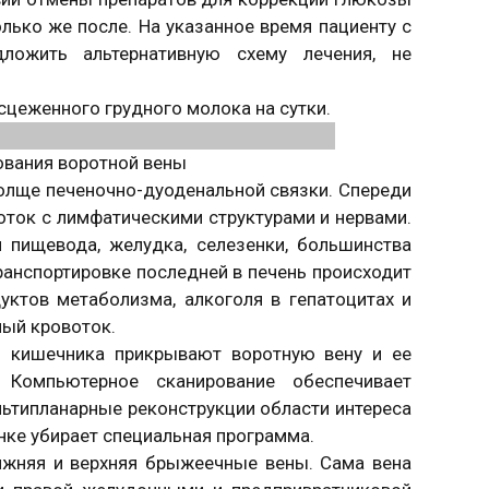
лько же после. На указанное время пациенту с
ложить альтернативную схему лечения, не
сцеженного грудного молока на сутки.
ования воротной вены
толще печеночно-дуоденальной связки. Спереди
оток с лимфатическими структурами и нервами.
 пищевода, желудка, селезенки, большинства
анспортировке последней в печень происходит
уктов метаболизма, алкоголя в гепатоцитах и
ный кровоток.
и кишечника прикрывают воротную вену и ее
 Компьютерное сканирование обеспечивает
ьтипланарные реконструкции области интереса
инке убирает специальная программа.
ижняя и верхняя брыжеечные вены. Сама вена