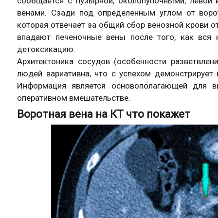
сообщается с пузырной, околопупочными, левой
венами. Сзади под определенным углом от воро
которая отвечает за общий сбор венозной крови от
впадают печеночные вены после того, как вся 
детоксикацию.
Архитектоника сосудов (особенности разветвлени
людей вариативна, что с успехом демонстрирует
Информация является основополагающей для в
оперативном вмешательстве.
Воротная вена на КТ что покажет