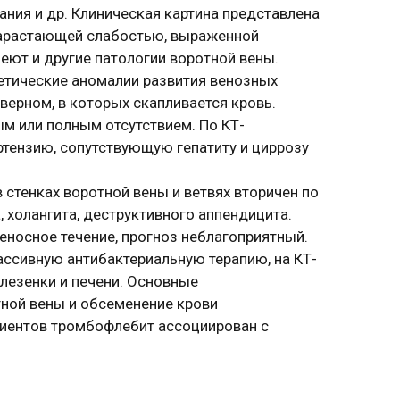
ния и др. Клиническая картина представлена
 нарастающей слабостью, выраженной
еют и другие патологии воротной вены.
тические аномалии развития венозных
ерном, в которых скапливается кровь.
м или полным отсутствием. По КТ-
тензию, сопутствующую гепатиту и циррозу
 стенках воротной вены и ветвях вторичен по
 холангита, деструктивного аппендицита.
носное течение, прогноз неблагоприятный.
ассивную антибактериальную терапию, на КТ-
лезенки и печени. Основные
тной вены и обсеменение крови
иентов тромбофлебит ассоциирован с