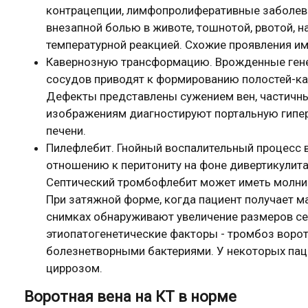
контрацепции, лимфопролиферативные заболева
внезапной болью в животе, тошнотой, рвотой,
температурной реакцией. Схожие проявления им
Кавернозную трансформацию. Врожденные гене
сосудов приводят к формированию полостей-кав
Дефекты представлены сужением вен, частичны
изображениям диагностируют портальную гипер
печени.
Пилефлебит. Гнойный воспалительный процесс в
отношению к перитониту на фоне дивертикулита,
Септический тромбофлебит может иметь молние
При затяжной форме, когда пациент получает м
снимках обнаруживают увеличение размеров се
этиопатогенетические факторы - тромбоз воро
болезнетворными бактериями. У некоторых пац
циррозом.
Воротная вена на КТ в норме