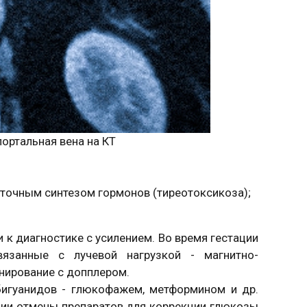
портальная вена на КТ
точным синтезом гормонов (тиреотоксикоза);
к диагностике с усилением. Во время гестации
вязанные с лучевой нагрузкой - магнитно-
нирование с допплером.
бигуанидов - глюкофажем, метформином и др.
ии отмены препаратов для коррекции глюкозы