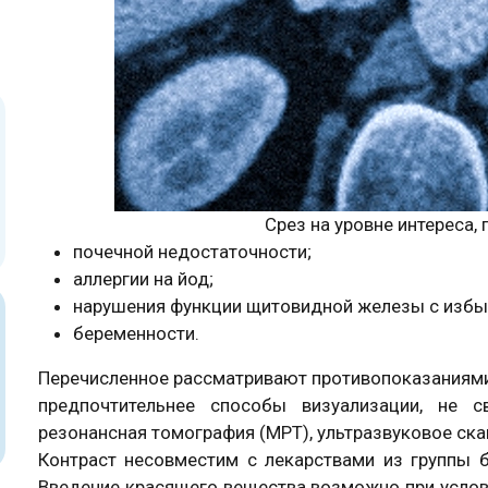
Срез на уровне интереса, 
почечной недостаточности;
аллергии на йод;
нарушения функции щитовидной железы с избы
беременности.
Перечисленное рассматривают противопоказаниями 
предпочтительнее способы визуализации, не с
резонансная томография (МРТ), ультразвуковое ска
Контраст несовместим с лекарствами из группы 
Введение красящего вещества возможно при услов