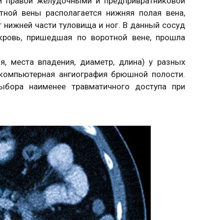
 и правой желудочными и предпривратниковой
тной вены располагается нижняя полая вена,
 нижней части туловища и ног. В данный сосуд
кровь, пришедшая по воротной вене, прошла
я, места впадения, диаметр, длина) у разных
 компьютерная ангиография брюшной полости.
ыбора наименее травматичного доступа при