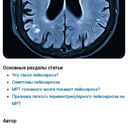
Основные разделы статьи
Что такое лейкоареоз?
Симптомы лейкоареоза
МРТ головного мозга покажет лейкоареоз?
Признаки легкого перивентрикулярного лейкоареоза на
МРТ
Автор