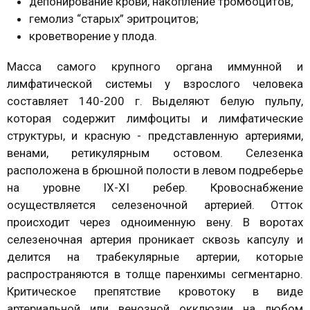
депонирование крови, накопление тромбоцитов;
гемолиз “старых” эритроцитов;
кроветворение у плода.
Масса самого крупного органа иммунной и
лимфатической системы у взрослого человека
составляет 140-200 г. Выделяют белую пульпу,
которая содержит лимфоциты и лимфатические
структуры, и красную - представленную артериями,
венами, ретикулярным остовом. Селезенка
расположена в брюшной полости в левом подреберье
на уровне IX-XI ребер. Кровоснабжение
осуществляется селезеночной артерией. Отток
происходит через одноименную вену. В воротах
селезеночная артерия проникает сквозь капсулу и
делится на трабекулярные артерии, которые
распространяются в толще паренхимы сегментарно.
Критическое препятствие кровотоку в виде
артериальной или венозной окклюзии на любом