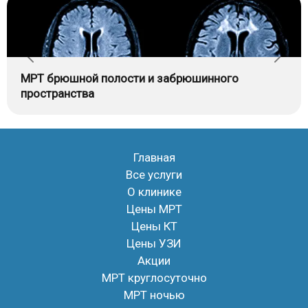
МРТ брюшной полости и забрюшинного
пространства
Главная
Все услуги
О клинике
Цены МРТ
Цены КТ
Цены УЗИ
Акции
МРТ круглосуточно
МРТ ночью