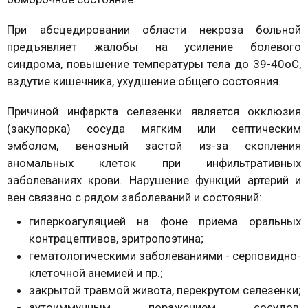
При абсцедировании области некроза больной
предъявляет жалобы на усиление болевого
синдрома, повышение температуры тела до 39-40оС,
вздутие кишечника, ухудшение общего состояния.
Причиной инфаркта селезенки является окклюзия
(закупорка) сосуда мягким или септическим
эмболом, венозный застой из-за скопления
аномальных клеток при инфильтративных
заболеваниях крови. Нарушение функций артерий и
вен связано с рядом заболеваний и состояний:
гиперкоагуляцией на фоне приема оральных
контрацептивов, эритропоэтина;
гематологическими заболеваниями - серповидно-
клеточной анемией и пр.;
закрытой травмой живота, перекрутом селезенки;
аутоиммунным поражением сосудов,