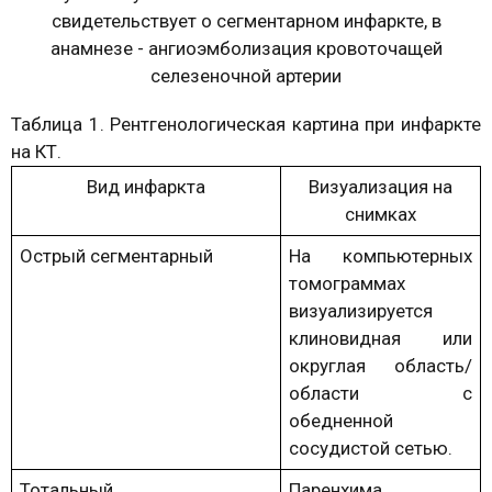
свидетельствует о сегментарном инфаркте, в
анамнезе - ангиоэмболизация кровоточащей
селезеночной артерии
Таблица 1. Рентгенологическая картина при инфаркте
на КТ.
Вид инфаркта
Визуализация на
снимках
Острый сегментарный
На компьютерных
томограммах
визуализируется
клиновидная или
округлая область/
области с
обедненной
сосудистой сетью.
Тотальный
Паренхима