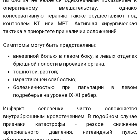
патология не является однозначным показанием к
оперативному вмешательству, однако
консервативную терапию также осуществляют под
контролем КТ или МРТ. Активная хирургическая
тактика в приоритете при наличии осложнений.
Симптомы могут быть представлены:
внезапной болью в левом боку, в левых отделах
брюшной полости в проекции органа;
тошнотой, рвотой;
нарастающей слабостью;
болезненностью при пальпации в левом
подреберье на уровне IX-XI ребер.
Инфаркт селезенки часто осложняется
внутрибрюшным кровотечением. В подобном случае
признаки катастрофы - резкое снижение
артериального давления, нитевидный пульс,
обморочное состояние.