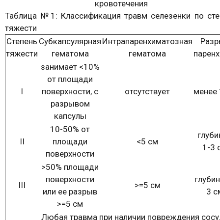
кровотечения
Таблица №1: Классификация травм селезенки по сте
тяжести
Степень
Субкапсулярная
Интрапаренхиматозная
Разр
тяжести
гематома
гематома
парен
занимает <10%
от площади
I
поверхности, с
отсутствует
менее 
разрывом
капсулы
10-50% от
глуби
II
площади
<5 см
1-3 
поверхности
>50% площади
поверхности
глубин
III
>=5 см
или ее разрыв
3 с
>=5 см
Любая травма при наличии повреждения сос