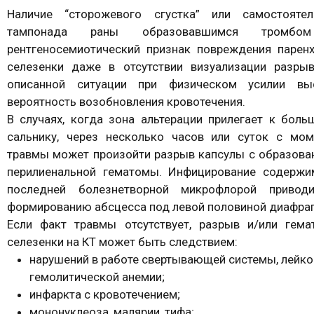
Наличие “сторожевого сгустка” или самостоятел
тампонада раны образовавшимся тромбо
рентгеносемиотический признак повреждения парен
селезенки даже в отсутствии визуализации разрыв
описанной ситуации при физическом усилии вы
вероятность возобновления кровотечения.
В случаях, когда зона альтерации прилегает к боль
сальнику, через несколько часов или суток с мом
травмы может произойти разрыв капсулы с образова
перилиенальной гематомы. Инфицирование содержи
последней болезнетворной микрофлорой привод
формированию абсцесса под левой половиной диафра
Если факт травмы отсутствует, разрыв и/или гема
селезенки на КТ может быть следствием:
нарушений в работе свертывающей системы, лейко
гемолитической анемии;
инфаркта с кровотечением;
мононуклеоза, малярии, тифа;