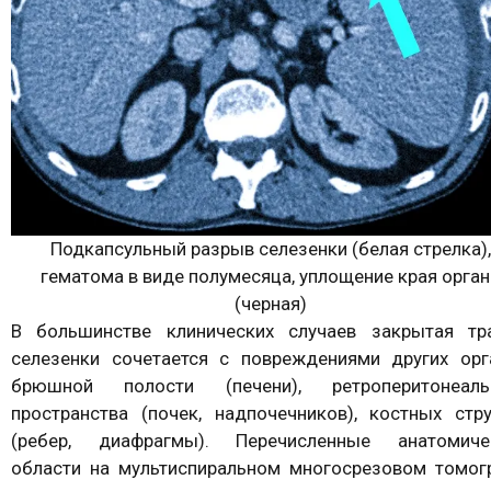
Подкапсульный разрыв селезенки (белая стрелка),
гематома в виде полумесяца, уплощение края орган
(черная)
В большинстве клинических случаев закрытая тр
селезенки сочетается с повреждениями других орг
брюшной полости (печени), ретроперитонеаль
пространства (почек, надпочечников), костных стру
(ребер, диафрагмы). Перечисленные анатомиче
области на мультиспиральном многосрезовом томог