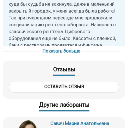
куда бы судьба не закинула, даже в маленький
закрытый городок, у меня всегда была работа!
Так при очередном переезде мне предложили
специализацию рентгенолаборанта. Начинала с
классического рентгена. Цифрового
оборудования еще не было. Кассеты с пленкой,
баки с растворами проявителя и фиксажа.
Показать больше
Режимы на аппарате выставляли вручную.
Научилась не только укладкам, но и делать
качественные снимки. Уже тогда поняла, что из
Отзывы
рентгенологии я никуда больше не уйду. Если бы
меня спросили стоит идти в диагностику? Отвечу
однозначно - обязательно! Я очень люблю свою
ОСТАВИТЬ ОТЗЫВ
работу.
Другие лаборанты
Что вам больше всего нравится в своей
работе?
Савич Мария Анатольевна