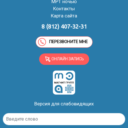
МРТ ночью
медицинские документы по вашей зоне
Контакты
исследования, чтобы мы смогли собрать полный
Карта сайта
анамнез. Потому что наша работа направлена на
помощь вам.
8 (812) 407-32-31
ПЕРЕЗВОНИТЕ МНЕ
Какими, как вам кажется, качествами
должен обладать лаборант МРТ/КТ?
ОНЛАЙН ЗАПИСЬ
Доброжелательность, терпение, способность
работать в стрессовых ситуациях.
Версия для слабовидящих